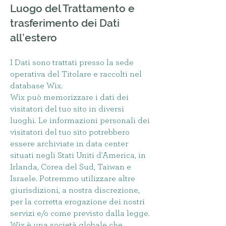
Luogo del Trattamento e
trasferimento dei Dati
all’estero
I Dati sono trattati presso la sede
operativa del Titolare e raccolti nel
database Wix.
Wix può memorizzare i dati dei
visitatori del tuo sito in diversi
luoghi. Le informazioni personali dei
visitatori del tuo sito potrebbero
essere archiviate in data center
situati negli Stati Uniti d'America, in
Irlanda, Corea del Sud, Taiwan e
Israele. Potremmo utilizzare altre
giurisdizioni, a nostra discrezione,
per la corretta erogazione dei nostri
servizi e/o come previsto dalla legge.
Wix è una società globale che