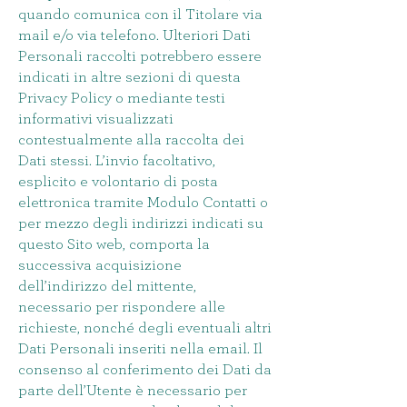
quando comunica con il Titolare via
mail e/o via telefono. Ulteriori Dati
Personali raccolti potrebbero essere
indicati in altre sezioni di questa
Privacy Policy o mediante testi
informativi visualizzati
contestualmente alla raccolta dei
Dati stessi. L’invio facoltativo,
esplicito e volontario di posta
elettronica tramite Modulo Contatti o
per mezzo degli indirizzi indicati su
questo Sito web, comporta la
successiva acquisizione
dell’indirizzo del mittente,
necessario per rispondere alle
richieste, nonché degli eventuali altri
Dati Personali inseriti nella email. Il
consenso al conferimento dei Dati da
parte dell’Utente è necessario per