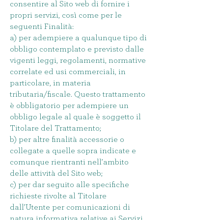
consentire al Sito web di fornire i
propri servizi, così come per le
seguenti Finalità:
a) per adempiere a qualunque tipo di
obbligo contemplato e previsto dalle
vigenti leggi, regolamenti, normative
correlate ed usi commerciali, in
particolare, in materia
tributaria/fiscale. Questo trattamento
è obbligatorio per adempiere un
obbligo legale al quale è soggetto il
Titolare del Trattamento;
b) per altre finalità accessorie o
collegate a quelle sopra indicate e
comunque rientranti nell’ambito
delle attività del Sito web;
c) per dar seguito alle specifiche
richieste rivolte al Titolare
dall’Utente per comunicazioni di
natura informativa relative ai Servizi