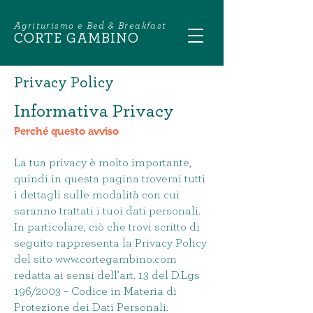
Agriturismo e Bed & Breakfast
CORTE GAMBINO
Privacy Policy
Informativa Privacy
Perché questo avviso
La tua privacy è molto importante,
quindi in questa pagina troverai tutti
i dettagli sulle modalità con cui
saranno trattati i tuoi dati personali.
In particolare, ciò che trovi scritto di
seguito rappresenta la Privacy Policy
del sito www.cortegambino.com
redatta ai sensi dell’art. 13 del D.Lgs
196/2003 – Codice in Materia di
Protezione dei Dati Personali.