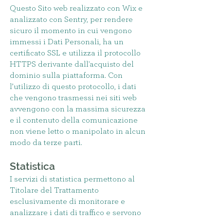
Questo Sito web realizzato con Wix e
analizzato con Sentry, per rendere
sicuro il momento in cui vengono
immessi i Dati Personali, ha un
certificato SSL e utilizza il protocollo
HTTPS derivante dall'acquisto del
dominio sulla piattaforma. Con
l’utilizzo di questo protocollo, i dati
che vengono trasmessi nei siti web
avvengono con la massima sicurezza
e il contenuto della comunicazione
non viene letto o manipolato in alcun
modo da terze parti.
Statistica
I servizi di statistica permettono al
Titolare del Trattamento
esclusivamente di monitorare e
analizzare i dati di traffico e servono