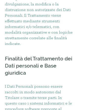
divulgazione, la modifica o la
distruzione non autorizzate dei Dati
Personali. Il Trattamento viene
effettuato mediante strumenti
informatici e/o telematici, con
modalità organizzative e con logiche
strettamente correlate alle finalità
indicate.
Finalità del Trattamento dei
Dati personali e Base
giuridica
I Dati Personali possono essere
raccolti in modo autonomo dal
Titolare o tramite terze parti. In
questo caso i sistemi informatici e le
procedure software preposte al