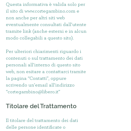
Questa informativa è valida solo per
il sito di www.cortegambino.com e
non anche per altri siti web
eventualmente consultati dall’utente
tramite link (anche esterni e in alcun
modo collegabili a questo sito).
Per ulteriori chiarimenti riguardo i
contenuti o sul trattamento dei dati
personali all’interno di questo sito
web, non esitare a contattarci tramite
la pagina “Contatti”, oppure
scrivendo un’email all’indirizzo
“
cortegambino@libero.it
”
Titolare del Trattamento
Il titolare del trattamento dei dati
delle persone identificate o