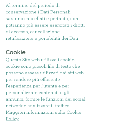
Al termine del periodo di
conservazione i Dati Personali
saranno cancellati e pertanto, non
potranno più essere esercitati i diritti
di accesso, cancellazione,
rettificazione e portabilità dei Dati
Cookie
Questo Sito web utilizza i cookie. I
cookie sono piccoli file di testo che
possono essere utilizzati dai siti web
per rendere più efficiente
l’esperienza per l’utente e per
personalizzare contenuti e gli
annunci, fornire le funzioni dei social
network e analizzare il traffico.
Maggiori informazioni sulla
Cookie
Policy.